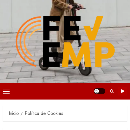
Saltar
al
contenido
Menú
principal
Inicio
Política de Cookies