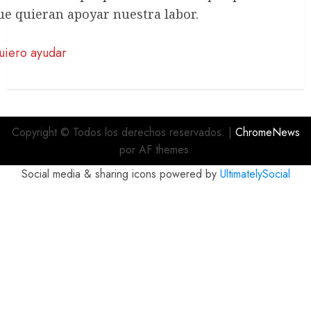
ue quieran apoyar nuestra labor.
uiero ayudar
Copyright © Todos los derechos reservados.
|
ChromeNews
por AF themes.
Social media & sharing icons powered by
UltimatelySocial