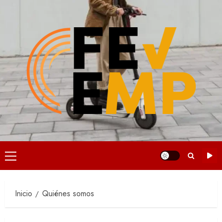
Saltar
al
contenido
Menú
principal
Inicio
Quiénes somos