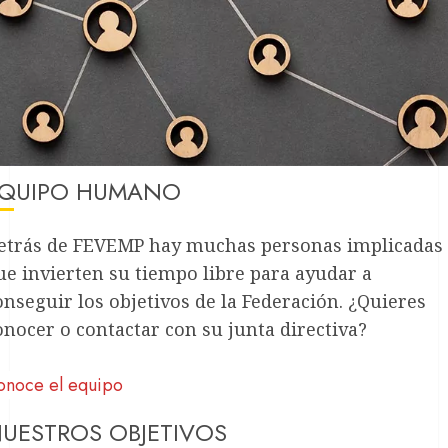
QUIPO HUMANO
etrás de FEVEMP hay muchas personas implicadas
ue invierten su tiempo libre para ayudar a
onseguir los objetivos de la Federación. ¿Quieres
onocer o contactar con su junta directiva?
onoce el equipo
UESTROS OBJETIVOS