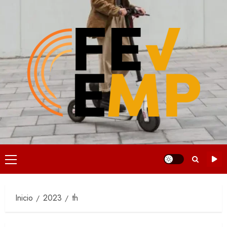
Saltar
al
contenido
Menú
principal
Inicio
2023
th