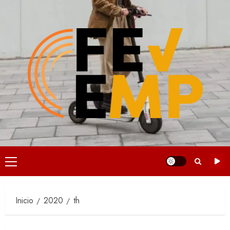
Saltar
al
contenido
Menú
principal
Inicio
2020
th