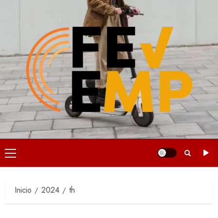
Saltar
al
contenido
Menú
principal
Inicio
2024
th